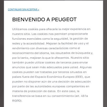
CONTINUAR SIN ACEPTAR →
BIENVENIDO A PEUGEOT
Utilizamos cookies para ofrecerle la mejor experiencia en
nuestro sitio. Las cookies nos permiten proporcionarle
funciones esenciales como la seguridad, la gestión de
redes y la accesibilidad. Mejoran la facilidad de uso y el
rendimiento con diversas características como el
reconocimiento del idioma, los resultados de búsqueda y,
por lo tanto, mejoran lo que le ofrecemos. Nuestro sitio
también puede utilizar cookies de terceros para enviar
anuncios que sean más adecuados para usted. Algunas
cookies pueden ser tratadas por terceros situados en
países fuera del Espacio Económico Europeo (EEE), que
pueden no disponer aún de una decisión de adecuación
por parte de las autoridades europeas competentes en
materia de protección de datos. En este caso, la
1
/
4
transferencia se basa en su consentimiento (art. 49.1a
PRÉCÉDENT
SUIVANT
RGPD).
PLATAFORMAS UTILITARIAS
ISOTÉR