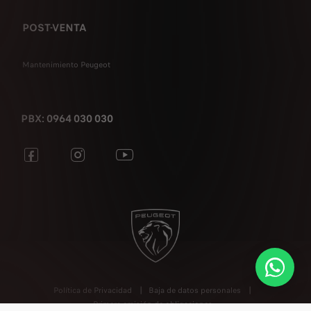
POST-VENTA
Mantenimiento Peugeot
PBX: 0964 030 030
Política de Privacidad
Baja de datos personales
Primera emisión de obligaciones