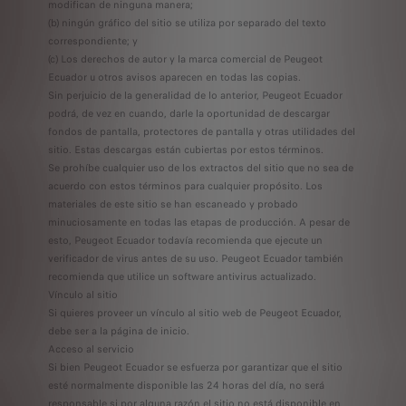
modifican de ninguna manera;
(b) ningún gráfico del sitio se utiliza por separado del texto
correspondiente; y
(c) Los derechos de autor y la marca comercial de Peugeot
Ecuador u otros avisos aparecen en todas las copias.
Sin perjuicio de la generalidad de lo anterior, Peugeot Ecuador
podrá, de vez en cuando, darle la oportunidad de descargar
fondos de pantalla, protectores de pantalla y otras utilidades del
sitio. Estas descargas están cubiertas por estos términos.
Se prohíbe cualquier uso de los extractos del sitio que no sea de
acuerdo con estos términos para cualquier propósito. Los
materiales de este sitio se han escaneado y probado
minuciosamente en todas las etapas de producción. A pesar de
esto, Peugeot Ecuador todavía recomienda que ejecute un
verificador de virus antes de su uso. Peugeot Ecuador también
recomienda que utilice un software antivirus actualizado.
Vínculo al sitio
Si quieres proveer un vínculo al sitio web de Peugeot Ecuador,
debe ser a la página de inicio.
Acceso al servicio
Si bien Peugeot Ecuador se esfuerza por garantizar que el sitio
esté normalmente disponible las 24 horas del día, no será
responsable si por alguna razón el sitio no está disponible en