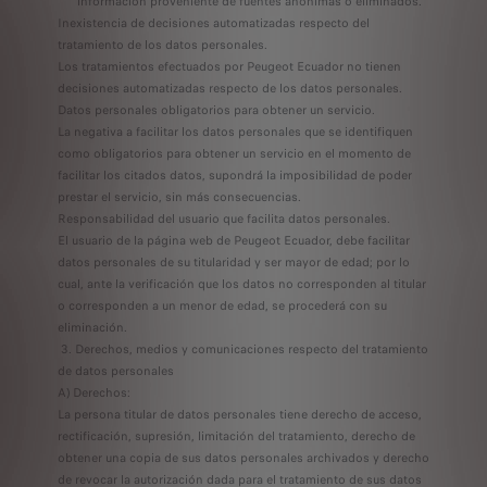
información proveniente de fuentes anónimas o eliminados.
Inexistencia de decisiones automatizadas respecto del
tratamiento de los datos personales.
Los tratamientos efectuados por Peugeot Ecuador no tienen
decisiones automatizadas respecto de los datos personales.
Datos personales obligatorios para obtener un servicio.
La negativa a facilitar los datos personales que se identifiquen
como obligatorios para obtener un servicio en el momento de
facilitar los citados datos, supondrá la imposibilidad de poder
prestar el servicio, sin más consecuencias.
Responsabilidad del usuario que facilita datos personales.
El usuario de la página web de Peugeot Ecuador, debe facilitar
datos personales de su titularidad y ser mayor de edad; por lo
cual, ante la verificación que los datos no corresponden al titular
o corresponden a un menor de edad, se procederá con su
eliminación.
3. Derechos, medios y comunicaciones respecto del tratamiento
de datos personales
A) Derechos:
La persona titular de datos personales tiene derecho de acceso,
rectificación, supresión, limitación del tratamiento, derecho de
obtener una copia de sus datos personales archivados y derecho
de revocar la autorización dada para el tratamiento de sus datos