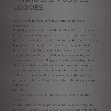
COOKIES
Versión válida para página web de Corporación Nexum
Nexumcorp
El objetivo de esta política de Privacidad es informar al cliente de
las condiciones del tratamiento de los datos personales de su
titularidad, que facilite a través de los formularios electrónicos de
la página web. Compañía responsable del tratamiento de los
datos personales: Corporación Nexum Nexumcorp S.A., en
adelante “Peugeot Ecuador”. El domicilio social de Peugeot
Ecuador se encuentra en Guayaquil, Ecuador. Lea esta política
detenidamente antes de utilizar este sitio web porque explica
cómo procesaremos los datos personales, cómo usamos las
cookies, responsabilidad derivada de la publicidad y uso de
propiedad intelectual. El uso de este sitio web indica que acepta
esta política.
Contenido
Tipo de datos que serán procesados / Vínculos con otros
sitios web.
Información acerca del procesamiento de datos personales.
Derechos, medios y comunicaciones respecto del tratamiento