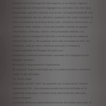
manera con la interrupción del negocio, y ya sea por agravio
(incluyendo sin limitación) negligencia, contrato o de otro tipo)
que puedan guarden relación con el uso, la imposibilidad de usar
o los resultados del uso del sitio, cualquier sitio web vinculado al
sitio o el material de dichos sitios web, incluidos, entre otros, la
pérdida o daño debido a virus que pueden infectar su equipo
informático, software, datos u otra propiedad debido a su
acceso, uso o navegación del sitio o la descarga de cualquier
material del sitio o de cualquier sitio web vinculado al sitio. No
obstante, nada en estos términos excluirá o limitará la
responsabilidad de Peugeot Ecuador por:
(a) muerte o lesiones personales causadas por negligencia de
Peugeot Ecuador;
(b) fraude o tergiversación fraudulenta;
(c) cualquier responsabilidad que no pueda excluirse o limitarse
según la ley aplicable.
10. Aviso Legal
Este sitio web (el "sitio") es operado por Corporación Nexum
Nexumcorp S.A., una empresa ecuatoriana domiciliada en la
ciudad de Guayaquil, concesionaria autorizada de vehículos
marca Peugeot.
Lea estos términos detenidamente antes de utilizar este sitio. El