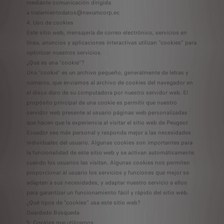
mediante comunicación dirigida
a tratamientodatos@nexumcorp.ec
4. Uso de cookies
Este sitio web, mensajería de correo electrónico, servicios en
línea, anuncios y aplicaciones interactivas utilizan "cookies" para
optimizar nuestros servicios.
¿Qué es una “cookie”?
Una "cookie" es un archivo pequeño, generalmente de letras y
números, que enviamos al archivo de cookies del navegador en
el disco duro de su computadora por nuestro servidor web. El
propósito principal de una cookie es permitir que nuestro
servidor web presente al usuario páginas web personalizadas
que hacen que la experiencia al visitar el sitio web de Peugeot
Ecuador sea más personal y responda mejor a las necesidades
individuales del usuario. Algunas cookies son importantes para
la funcionalidad de este sitio web y se activan automáticamente
cuando los usuarios las visitan. Algunas cookies nos permiten
proporcionar al usuario los servicios y funciones que mejor se
adapten a sus necesidades, y adaptar nuestro servicio a ellos
para garantizar un funcionamiento fácil y rápido del sitio web.
¿Qué tipos de "cookies" usa este sitio web?
Guardado Búsqueda
5. Cookies que utilizamos