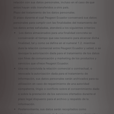
relación con sus datos personales, incluso en el caso de que
estos hayan sido transferidos a otro país.
Plazo del tratamiento de los datos personales.
El plazo durante el cual Peugeot Ecuador conservará sus datos
personales para cumplir con las finalidades del tratamiento de
los datos antes señaladas, atenderá a los siguientes criterios:
Los datos almacenados para una finalidad concreta se
conservarán el tiempo que sea necesario para alcanzar dicha
finalidad, tal y como se define en el numeral 1.2. mientras
dure la relación comercial entre Peugeot Ecuador y usted, o se
revoque la autorización dada para el tratamiento de los datos
con fines de comunicación y marketing de los productos y
servicios que ofrece Peugeot Ecuador.
Una vez concluida la relación comercial o contractual, o
revocada la autorización dada para el tratamiento de
información, sus datos personales serán archivados para su
utilización en caso de requerimiento de una autoridad
competente, litigio o conflicto sobre el consentimiento dado
o sobre la prestación de los servicios ofertados durante el
plazo legal dispuesto para el archivo y respaldo de la
información.
Posteriormente, sus datos serán recopilados como