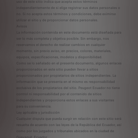
uso de este sitio indica que acepta estos términos
independientemente de si elige registrar sus datos personales o
no. Si no acepta estos términos y condiciones, debe eximirse
utilizar el sitio y de proporcionar datos personales.
Avisos
La información contenida en este documento está diseñada para
ser lo más completa y objetiva posible. Sin embargo, nos
reservamos el derecho de realizar cambios en cualquier
momento, sin previo aviso, en precios, colores, materiales,
equipos, especificaciones, modelos y disponibilidad.
Como se lo señalado en el presente documento, algunos enlaces
proporcionados en este sitio pueden llevar a sitios
proporcionados por propietarios de sitios independientes. La
información que se presenta en el mismo es responsabilidad
exclusiva de los propietarios del sitio. Peugeot Ecuador no tiene
control ni responsabilidad por el contenido de sitios
independientes y proporciona estos enlaces a sus visitantes
para su conveniencia.
Ley aplicable y jurisdicción
Cualquier disputa que pueda surgir en relación con este sitio será
resuelta de acuerdo con las leyes de la República del Ecuador, así
como por los juzgados y tribunales ubicados en la ciudad de
Guayaquil, Ecuador.