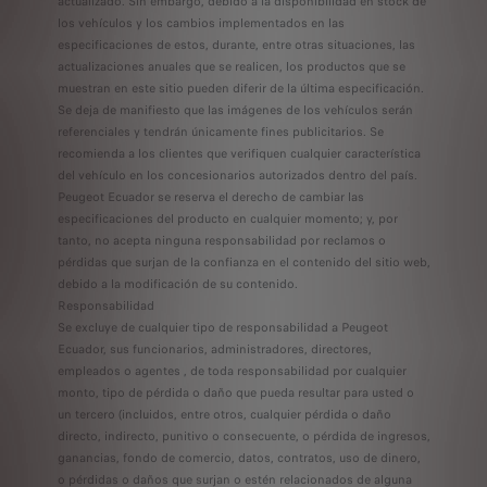
actualizado. Sin embargo, debido a la disponibilidad en stock de
los vehículos y los cambios implementados en las
especificaciones de estos, durante, entre otras situaciones, las
actualizaciones anuales que se realicen, los productos que se
muestran en este sitio pueden diferir de la última especificación.
Se deja de manifiesto que las imágenes de los vehículos serán
referenciales y tendrán únicamente fines publicitarios. Se
recomienda a los clientes que verifiquen cualquier característica
del vehículo en los concesionarios autorizados dentro del país.
Peugeot Ecuador se reserva el derecho de cambiar las
especificaciones del producto en cualquier momento; y, por
tanto, no acepta ninguna responsabilidad por reclamos o
pérdidas que surjan de la confianza en el contenido del sitio web,
debido a la modificación de su contenido.
Responsabilidad
Se excluye de cualquier tipo de responsabilidad a Peugeot
Ecuador, sus funcionarios, administradores, directores,
empleados o agentes , de toda responsabilidad por cualquier
monto, tipo de pérdida o daño que pueda resultar para usted o
un tercero (incluidos, entre otros, cualquier pérdida o daño
directo, indirecto, punitivo o consecuente, o pérdida de ingresos,
ganancias, fondo de comercio, datos, contratos, uso de dinero,
o pérdidas o daños que surjan o estén relacionados de alguna