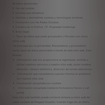
de datos personales
Uso de cookies.
Cookies que utilizamos.
Habilitar y deshabilitar cookies y tecnologías similares.
Interacción con las Redes Sociales.
Cambios en la Política. 19. Propiedad intelectual.
Aviso legal.
Tipos de datos que serán procesados / Vínculos con otros
sitios web.
Se preocupa por su privacidad. Recopilamos y procesamos
varios tipos de datos personales a través de este sitio web. Esto
incluye:
Información que nos proporciona al registrarse, solicitar y
utilizar nuestros servicios y nuestro sitio web, como nombre,
dirección, número telefónico, dirección de correo electrónico.
Información que necesitamos cuando informa un problema
con nuestro sitio web.
Información recopilada con cookies.
Información recopilada mediante formularios físicos o call
center
Este sitio web también puede contener enlaces a sitios web de
redes sociales de Peugeot Ecuador. Cuando haga clic en dicho