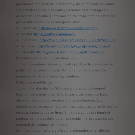
personales por parte del proveedor y sus sitios web, así como
sus derechos y posibles configuraciones para proteger su
privacidad, consulte la información de protección de datos del
proveedor de servicios correspondiente:
Facebook:
http://www.facebook.com/policy.php
Twitter:
https://twitter.com/privacy
Instagram:
https://help.instagram.com/155833707900388
YouTube:
https://www.google.de/intl/de/policies/privacy/
LinkedIn:
https://www.linkedin.com/legal/impressum
8. Cambios en la Política de Privacidad
Todos los cambios futuros a nuestra política de privacidad se
publicarán en este sitio web. Por lo tanto, debe revisarlos
periódicamente para ver si hay cambios.
9. Propiedad intelectual
Todos los materiales del Sitio son propiedad de Peugeot
Ecuador, sin perjuicio de las licencias y cesiones que haya
obtenido sobre obras y/o invenciones de terceros. Los
materiales no se pueden copiar ni reproducir, salvo en la medida
necesaria para verlos en línea. Sin embargo, puede imprimir
páginas completas del sitio en una copia impresa para su uso
personal de la siguiente manera:
(a) ningún documento o gráficos relacionados en el sitio se