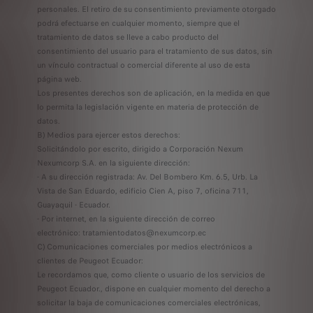
personales. El retiro de su consentimiento previamente otorgado
podrá efectuarse en cualquier momento, siempre que el
tratamiento de datos se lleve a cabo producto del
consentimiento del usuario para el tratamiento de sus datos, sin
un vínculo contractual o comercial diferente al uso de esta
página web.
Los presentes derechos son de aplicación, en la medida en que
lo permita la legislación vigente en materia de protección de
datos.
B) Medios para ejercer estos derechos:
Solicitándolo por escrito, dirigido a Corporación Nexum
Nexumcorp S.A. en la siguiente dirección:
- A su dirección registrada: Av. Del Bombero Km. 6.5, Urb. La
Vista de San Eduardo, edificio Cien A, piso 7, oficina 711,
Guayaquil - Ecuador.
- Por internet, en la siguiente dirección de correo
electrónico: tratamientodatos@nexumcorp.ec
C) Comunicaciones comerciales por medios electrónicos a
clientes de Peugeot Ecuador:
Le recordamos que, como cliente o usuario de los servicios de
Peugeot Ecuador., dispone en cualquier momento del derecho a
solicitar la baja de comunicaciones comerciales electrónicas,