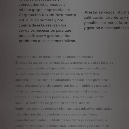
sociedades relacionadas al
mismo grupo empresarial de
Prestar servicios informát
Corporación Nexum Nexumcorp
calificación de crédito y 
S.A. que, en nombre y por
y análisis de mercado, at
cuenta de éste, realizan los
y gestión de campañas d
servicios necesarios para que
pueda ofrecer y gestionar los
productos que se comercializan.
Transferencias internacionales de datos personales.
En caso de que se transfieran datos personales a países fuera de
Ecuador, se garantizará que dicha transferencia se realice de
acuerdo con los requisitos establecidos en la normativa
aplicable. En particular, se adoptarán medidas para garantizar
que dicha transferencia cumpla con los principios de protección
de datos personales y que se garantice un nivel adecuado de
protección de los datos personales. Estas medidas podrán
incluir la obtención de garantías contractuales, la
implementación de medidas técnicas y organizativas adecuadas
o la selección de proveedores de servicios que ofrezcan
garantías suficientes. El titular de los datos podrá ejercer sus
derechos de acceso, rectificación, cancelación y oposición en