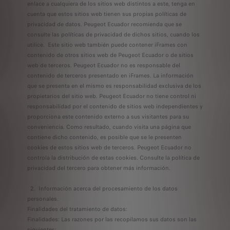
enlace a cualquiera de los sitios web distintos a este, tenga en
cuenta que estos sitios web tienen sus propias políticas de
privacidad de datos. Peugeot Ecuador recomienda que se
consulte las políticas de privacidad de dichos sitios, cuando los
utilice. Este sitio web también puede contener iFrames con
contenido de otros sitios web de Peugeot Ecuador o de sitios
web de terceros. Peugeot Ecuador no es responsable del
contenido de terceros presentado en iFrames. La información
que se presenta en el mismo es responsabilidad exclusiva de los
propietarios del sitio web. Peugeot Ecuador no tiene control ni
responsabilidad por el contenido de sitios web independientes y
proporciona este contenido externo a sus visitantes para su
conveniencia. Como resultado, cuando visita una página que
contiene dicho contenido, es posible que se le presenten
cookies de estos sitios web de terceros. Peugeot Ecuador no
controla la distribución de estas cookies. Consulte la política de
privacidad del tercero para obtener más información.
2. Información acerca del procesamiento de los datos
personales.
Finalidades del tratamiento de datos:
Finalidades: Las razones por las recopilamos sus datos son las
siguientes: