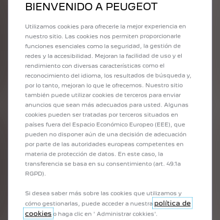
BIENVENIDO A PEUGEOT
Si las cookies están deshabilitadas, gran parte del contenido de
Peugeot Ecuador también se deshabilitará, por ejemplo, es
posible que el localizador de distribuidores, el configurador
Utilizamos cookies para ofrecerle la mejor experiencia en
de vehículos y las ofertas relevantes para el usuario no se
nuestro sitio. Las cookies nos permiten proporcionarle
muestren correctamente. Para evitar esto, recomendamos que las
funciones esenciales como la seguridad, la gestión de
cookies estén habilitadas.
redes y la accesibilidad. Mejoran la facilidad de uso y el
Hay muchas publicaciones en línea sobre cookies en caso de
rendimiento con diversas características como el
que desee leer más. Ver por ejemplo:
reconocimiento del idioma, los resultados de búsqueda y,
http://www.allaboutcookies.or
por lo tanto, mejoran lo que le ofrecemos. Nuestro sitio
7. Interacción con Redes Sociales
también puede utilizar cookies de terceros para enviar
Atención al cliente vía Redes Sociales
anuncios que sean más adecuados para usted. Algunas
También puede comunicarse con Peugeot Ecuador a través de
cookies pueden ser tratadas por terceros situados en
nuestros canales de redes sociales. Por ejemplo, si nos envía un
países fuera del Espacio Económico Europeo (EEE), que
mensaje o publica algo en nuestros canales de redes sociales,
pueden no disponer aún de una decisión de adecuación
podemos usar la información en su mensaje o publicación para
por parte de las autoridades europeas competentes en
hacer un seguimiento con usted sobre el problema por el que se
materia de protección de datos. En este caso, la
comunicó con nosotros a través del canal de redes sociales que
transferencia se basa en su consentimiento (art. 49.1a
utilizó. Para brindarle la asistencia que solicitó, es posible que le
RGPD).
pidamos que proporcione a través de un mensaje directo o
privado más información, como detalles sobre el problema,
Si desea saber más sobre las cookies que utilizamos y
nombre, correo electrónico, VIN, placas, teléfono, ubicación
política de
cómo gestionarlas, puede acceder a nuestra
(ciudad /provincia), modelo y año del vehículo. La información
cookies
o haga clic en ' Administrar cokkies'.