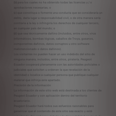
(b) para los cuales no ha obtenido todas las licencias y / o
aprobaciones necesarias; o
(c) que constituya o fomente una conducta que se consideraría un
delito, daría lugar a responsabilidad civil, o de otra manera sería
contraria a la ley o infringiría los derechos de cualquier tercero,
en cualquier país del mundo; o
(d) que sea técnicamente dañino (incluidos, entre otros, virus
informáticos, bombas lógicas, caballos de Troya, gusanos,
componentes dañinos, datos corruptos u otro software
malintencionado o datos dañinos).
Los visitantes no pueden hacer un uso indebido del sitio de
ninguna manera, incluidos, entre otros, piratería. Peugeot
Ecuador cooperará plenamente con las autoridades policiales o
judiciales que soliciten u ordenen la que revelación de la
identidad o localice a cualquier persona que publique cualquier
material que infrinja este apartado.
Precisión de la información
La información de este sitio web está destinada a los clientes de
Peugeot Ecuador y con aplicación dentro del territorio
ecuatoriano.
Peugeot Ecuador hará todos sus esfuerzos razonables para
garantizar que el contenido de este sitio sea exacto y esté