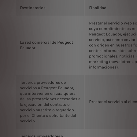
Destinatarios
Finalidad
Prestar el servicio web so
cuyo cumplimiento es nec
Peugeot Ecuador, ejecució
servicio, así como enviar
La red comercial de Peugeot
con origen en nuestros fo
Ecuador
center, información sobre
promocionales, noticias,
marketing (newsletters, 
informaciones).
Terceros proveedores de
servicios a Peugeot Ecuador,
que intervienen en cualquiera
de las prestaciones necesarias a
Prestar el servicio al clie
la ejecución del contrato o
servicio suscrito o requerido
por el Cliente o solicitante del
servicio.
Terceros proveedores y