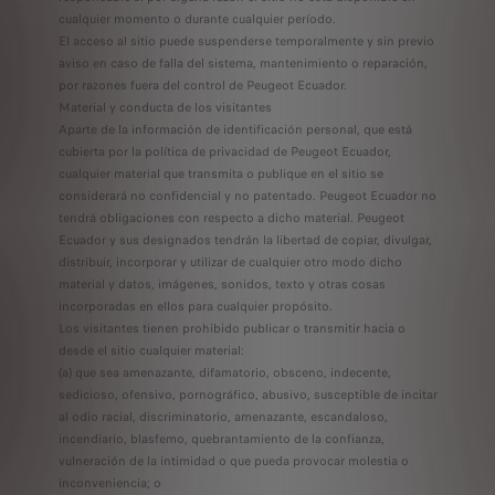
cualquier momento o durante cualquier período.
El acceso al sitio puede suspenderse temporalmente y sin previo
aviso en caso de falla del sistema, mantenimiento o reparación,
por razones fuera del control de Peugeot Ecuador.
Material y conducta de los visitantes
Aparte de la información de identificación personal, que está
cubierta por la política de privacidad de Peugeot Ecuador,
cualquier material que transmita o publique en el sitio se
considerará no confidencial y no patentado. Peugeot Ecuador no
tendrá obligaciones con respecto a dicho material. Peugeot
Ecuador y sus designados tendrán la libertad de copiar, divulgar,
distribuir, incorporar y utilizar de cualquier otro modo dicho
material y datos, imágenes, sonidos, texto y otras cosas
incorporadas en ellos para cualquier propósito.
Los visitantes tienen prohibido publicar o transmitir hacia o
desde el sitio cualquier material:
(a) que sea amenazante, difamatorio, obsceno, indecente,
sedicioso, ofensivo, pornográfico, abusivo, susceptible de incitar
al odio racial, discriminatorio, amenazante, escandaloso,
incendiario, blasfemo, quebrantamiento de la confianza,
vulneración de la intimidad o que pueda provocar molestia o
inconveniencia; o