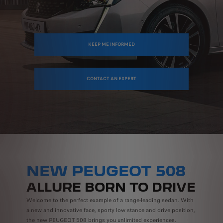
KEEP ME INFORMED
CONTACT AN EXPERT
NEW PEUGEOT 508
ALLURE BORN TO DRIVE
Welcome to the perfect example of a range-leading sedan. With
a new and innovative face, sporty low stance and drive position,
the new PEUGEOT 508 brings you unlimited experiences.