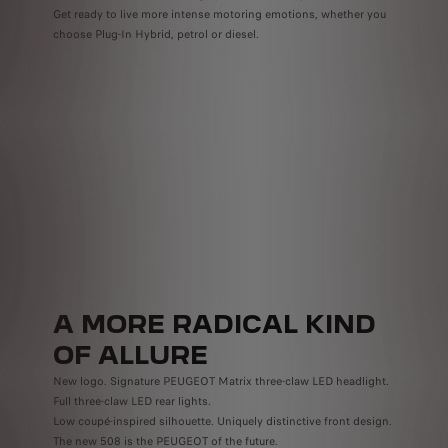
Get ready to live more intense motoring emotions, whether you
choose Plug-In Hybrid, petrol or diesel.
A MORE RADICAL KIND
OF ALLURE
New logo. Signature PEUGEOT Matrix three-claw LED headlight.
Full three-claw LED rear lights.
Low coupé-inspired silhouette. Uniquely distinctive front design.
The new 508 is the PEUGEOT of the future.