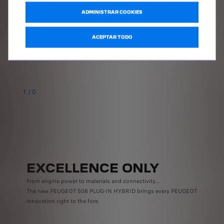
With its latest generation technology, the new PEUGEOT 508
ADMINISTRAR COOKIES
evokes driving sensations only open to a range-leading sedan.
ACEPTAR TODO
1
/
0
EXCELLENCE ONLY
From engine power to materials and connectivity...
The new PEUGEOT 508 PLUG-IN HYBRID brings every PEUGEOT
innovation right to the fore.