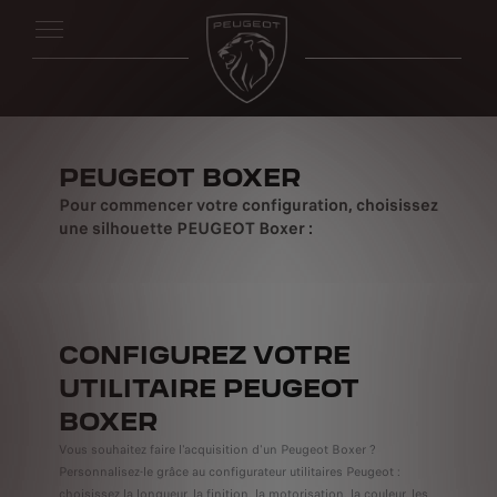
PEUGEOT BOXER
Pour commencer votre configuration, choisissez
une silhouette PEUGEOT Boxer :
CONFIGUREZ VOTRE
UTILITAIRE PEUGEOT
BOXER
Vous souhaitez faire l'acquisition d'un Peugeot Boxer ?
Personnalisez-le grâce au configurateur utilitaires Peugeot :
choisissez la longueur, la finition, la motorisation, la couleur, les