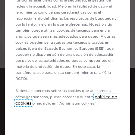
funciones esenciales como la seguridad, la gestión de
MODULARITÉ ET DIMENSIONS DU PEUGEOT
redes y la accesibilidad. Mejoran la facilidad de uso y el
BOXER
rendimiento con diversas características como el
Le Peugeot Boxer dispose de larges ouvrants et de portes
reconocimiento del idioma, los resultados de búsqueda y,
battantes jusqu'à 2,03m de hauteur avec une largeur utile de
por lo tanto, mejoran lo que le ofrecemos. Nuestro sitio
1422mm, ainsi que d'un seuil de chargement entre 493 et 602
también puede utilizar cookies de terceros para enviar
mm pour faciliter vos opérations de chargement et de
anuncios que sean más adecuados para usted. Algunas
déchargement. Le fourgon tôlé Peugeot Boxer se décline en 4
cookies pueden ser tratadas por terceros situados en
longeurs (L1, L2, L3 et L4) et 3 hauteurs (H1, H2 et H3) pour un
países fuera del Espacio Económico Europeo (EEE), que
usage quotidien optimisé.
pueden no disponer aún de una decisión de adecuación
por parte de las autoridades europeas competentes en
materia de protección de datos. En este caso, la
transferencia se basa en su consentimiento (art. 49.1a
RGPD).
CONCESIONARIOS
Si desea saber más sobre las cookies que utilizamos y
política de
cómo gestionarlas, puede acceder a nuestra
cookies
o haga clic en ' Administrar cokkies'.
AGENDA TU MANTENIMIENTO