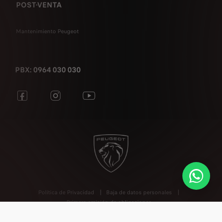
POST-VENTA
Mantenimiento Peugeot
PBX: 0964 030 030
Política de Privacidad
Baja de datos personales
Primera emisión de obligaciones